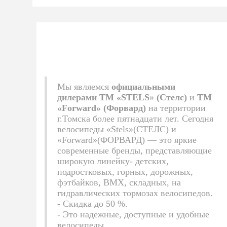
Мы являемся
официальными
дилерами
ТМ «STELS
»
(Стелс)
и
ТМ
«Forward» (Форвард)
на территории
г.Томска более пятнадцати лет. Сегодня
велосипеды «Stels»(СТЕЛС) и
«Forward»(ФОРВАРД) — это яркие
современные бренды, представляющие
широкую линейку-
детских,
подростковых, горных, дорожных,
фэтбайков, ВМХ, складных, на
гидравлических тормозах велосипедов.
- Скидка до 50 %.
-
Это надежные, доступные и удобные
велосипеды.