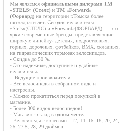
Мы являемся
официальными дилерами
ТМ
«STELS
»
(Стелс)
и
ТМ «Forward»
(Форвард)
на территории г.Томска более
пятнадцати лет. Сегодня велосипеды
«Stels»(СТЕЛС) и «Forward»(ФОРВАРД) — это
яркие современные бренды, представляющие
широкую линейку-
детских, подростковых,
горных, дорожных, фэтбайков, ВМХ, складных,
на гидравлических тормозах велосипедов.
- Скидка до 50 %.
-
Это надежные, доступные и удобные
велосипеды.
-
Ведущие производители.
- Все велосипеды в собранном виде и
настроены.
- Можно прокатиться перед покупкой в
магазине.
- Более 300 видов велосипедов!
- Магазин - склад в одном месте.
- Велосипеды с колесами - 12, 14, 16, 18, 20, 24,
26, 27.5, 28, 29 дюймов.